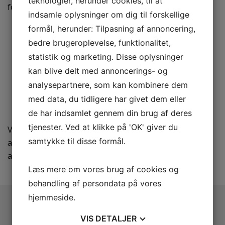
teknologier, herunder cookies, til at
forhold til
indsamle oplysninger om dig til forskellige
formål, herunder: Tilpasning af annoncering,
Ejerforhold
Forsikringsforhold
bedre brugeroplevelse, funktionalitet,
Lejeforhold
statistik og marketing. Disse oplysninger
Generationsskifte
kan blive delt med annoncerings- og
Ansættelsesforhold / ansættelseskontrakter
analysepartnere, som kan kombinere dem
Procedure i forbindelse med aftaleindgåelse
Salgs- og leveringsbetingelser
med data, du tidligere har givet dem eller
Virksomhedskonstruktion ApS / A/S
de har indsamlet gennem din brug af deres
tjenester. Ved at klikke på 'OK' giver du
Vi bistår med oprettelse af selskaber og udarbejdelse
samtykke til disse formål.
af de nødvendige dokumenter i den forbindelse. Vi har
altid et svar på dit spørgsmål.
Læs mere om vores brug af cookies og
behandling af persondata på vores
hjemmeside.
ADVOKATFIRMAET ULRIK MØLLER
VIS
DETALJER