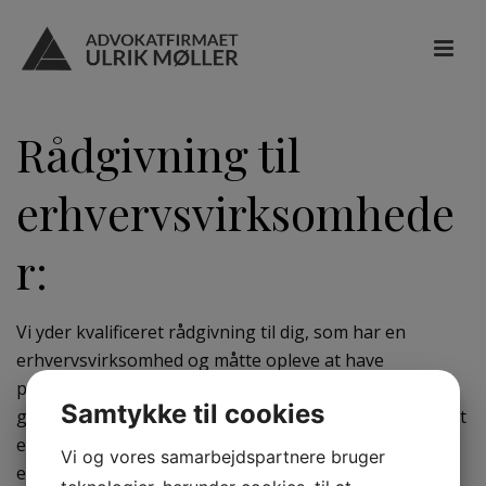
Rådgivning til
erhvervsvirksomhede
r:
Vi yder kvalificeret rådgivning til dig, som har en
erhvervsvirksomhed og måtte opleve at have
problemer i relation til retssager eller lignende,
Samtykke til cookies
grundet mangelfulde eller manglende dokumenter. Det
er vores erfaring, at stort set alle
Vi og vores samarbejdspartnere bruger
erhvervsvirksomheder har behov for at få vejledning i