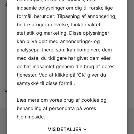
løsningsorienterede.
indsamle oplysninger om dig til forskellige
formål, herunder: Tilpasning af annoncering,
Boligrådgivning
Rådgivning omkring testamenter og ægtepagter m.m.
bedre brugeroplevelse, funktionalitet,
Straffesager
statistik og marketing. Disse oplysninger
Incassosager
kan blive delt med annoncerings- og
Erhvervsrådgivning til virksomheder
analysepartnere, som kan kombinere dem
Ejendomsadministration
med data, du tidligere har givet dem eller
Tvangsauktioner
Byggesager
de har indsamlet gennem din brug af deres
Dødsbobehandling (offentligt skiftede boer,
tjenester. Ved at klikke på 'OK' giver du
bobestyrerboer, privatskiftede boer m.m.)
samtykke til disse formål.
Vi glæder os til at kunne byde dig velkommen.
Læs mere om vores brug af cookies og
behandling af persondata på vores
hjemmeside.
ADVOKATFIRMAET ULRIK MØLLER
VIS
DETALJER