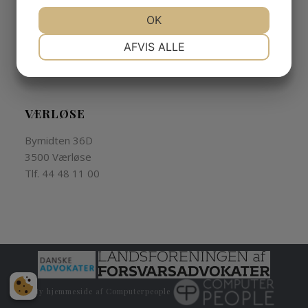
Advokat@ulrikmoller.dk
JA
NEJ
OK
JA
NEJ
Cvr.nr. 19085244
NØDVENDIGE
PRÆFERENCER
AFVIS ALLE
JA
NEJ
JA
NEJ
Bank 3543 – 3169 079 013
MARKETING
STATISTIK
VÆRLØSE
Bymidten 36D
3500 Værløse
Tlf. 44 48 11 00
Ny hjemmeside
af
Computerpeople