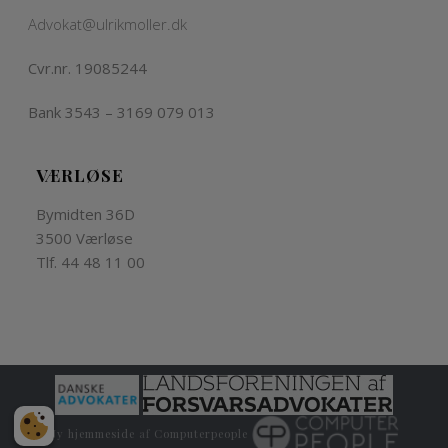
Advokat@ulrikmoller.dk
Cvr.nr. 19085244
Bank 3543 – 3169 079 013
VÆRLØSE
Bymidten 36D
3500 Værløse
Tlf. 44 48 11 00
Ny hjemmeside
af
Computerpeople