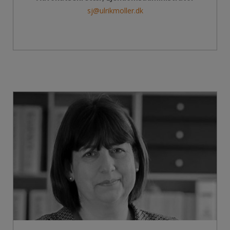
sj@ulrikmoller.dk