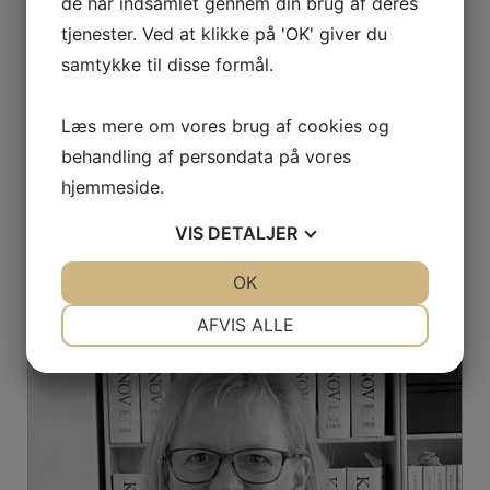
de har indsamlet gennem din brug af deres
tjenester. Ved at klikke på 'OK' giver du
samtykke til disse formål.
SUSANNE O’NEILL
Advokatsekretær
Læs mere om vores brug af cookies og
son@ulrikmoller.dk
behandling af persondata på vores
hjemmeside.
VIS
DETALJER
JA
NEJ
OK
JA
NEJ
NØDVENDIGE
PRÆFERENCER
AFVIS ALLE
JA
NEJ
JA
NEJ
MARKETING
STATISTIK