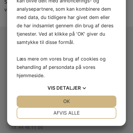
kan blive delt med annoncerings- og
Såfremt du ønsker ny ejendomsadministrator, er du
analysepartnere, som kan kombinere dem
velkommen til at kontakte os til en uformel drøftelse.
med data, du tidligere har givet dem eller
de har indsamlet gennem din brug af deres
tjenester. Ved at klikke på 'OK' giver du
samtykke til disse formål.
ADVOKATFIRMAET ULRIK MØLLER
Advokat@ulrikmoller.dk
Læs mere om vores brug af cookies og
behandling af persondata på vores
Cvr.nr. 19085244
hjemmeside.
Bank 3543 – 3169 079 013
VIS
DETALJER
VÆRLØSE
JA
NEJ
OK
JA
NEJ
NØDVENDIGE
PRÆFERENCER
Bymidten 36D
AFVIS ALLE
3500 Værløse
JA
NEJ
JA
NEJ
Tlf. 44 48 11 00
MARKETING
STATISTIK