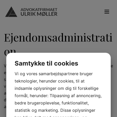
Ejendomsadministrati
on
Samtykke til cookies
Vi administrerer almennyttige boligselskaber samt flere
ejerforeninger. Vores administration omfatter alle
Vi og vores samarbejdspartnere bruger
sædvanlige dele af administrationsopgaverne. Det
teknologier, herunder cookies, til at
være sig alle daglige forhold omkring selve
indsamle oplysninger om dig til forskellige
administrationen, drøftelser med bestyrelsen,
formål, herunder: Tilpasning af annoncering,
deltagelse i generalforsamlinger, møde med revisor,
bedre brugeroplevelse, funktionalitet,
ansættelse og afskedigelse af personale.
statistik og marketing. Disse oplysninger